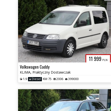
11 999
PLN
Volkswagen Caddy
KLIMA, Praktyczny Dostawczak
1.9
Diesel
KM 75
2006
399000