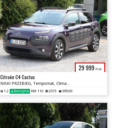
29 999
PLN
Citroën C4 Cactus
NISKI PRZEBIEG, Tempomat, Climatronic, Multifunkcja, Alu, Czujniki
1.2
Benzyna
KM 110
2015
99500