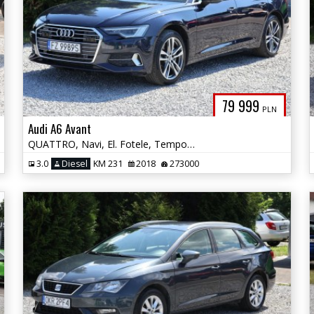
79 999
PLN
Audi A6 Avant
QUATTRO, Navi, El. Fotele, Tempomat Aktywny, WEBASTO, Czyt. Znaków
3.0
Diesel
KM 231
2018
273000