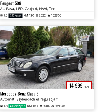
Peugeot 508
As. Pasa, LED, Czujniki, NAVI, Tempomat, Alu, Multifunkcja, Zadbany
1.5
Diesel
KM 130
2022
162300
14 999
PLN
Mercedes-Benz Klasa E
Automat, Szyberdach el. regulacja foteli, El. klapa bagażnika...
1.8
Benzyna
KM 163
2004
269146