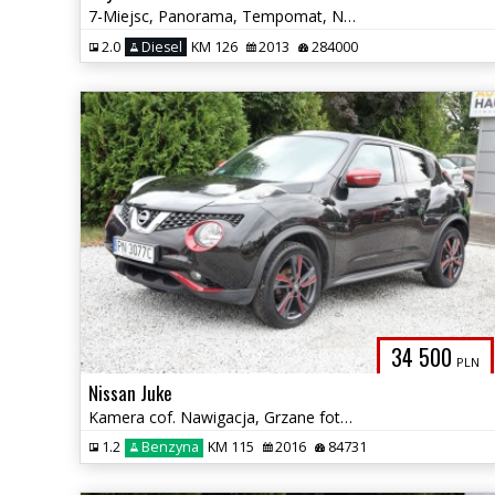
7-Miejsc, Panorama, Tempomat, Nawigacja, Grzane fotele, SERWIS.
2.0
Diesel
KM 126
2013
284000
34 500
PLN
Nissan Juke
Kamera cof. Nawigacja, Grzane fotele, Tempomat, Tapicerka, alcantara
1.2
Benzyna
KM 115
2016
84731