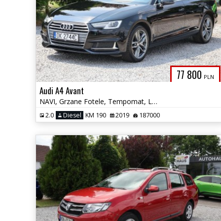
77 800
PLN
Audi A4 Avant
NAVI, Grzane Fotele, Tempomat, LED, Felgi Alu, Skóra, Czujniki Parkowa
2.0
Diesel
KM 190
2019
187000