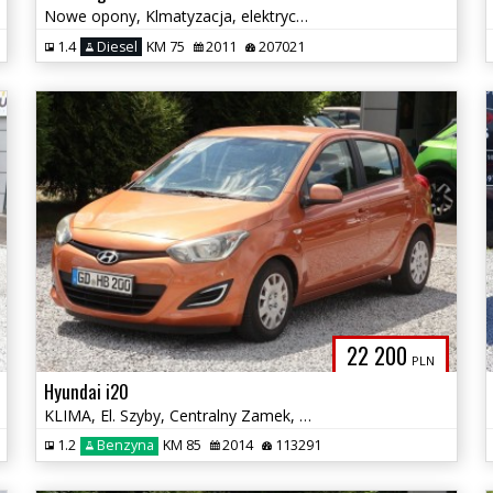
Nowe opony, Klmatyzacja, elektryczne szyby. Niskie spalanie.
1.4
Diesel
KM 75
2011
207021
22 200
PLN
Hyundai i20
KLIMA, El. Szyby, Centralny Zamek, Zadbany, Po Serwisie!
1.2
Benzyna
KM 85
2014
113291