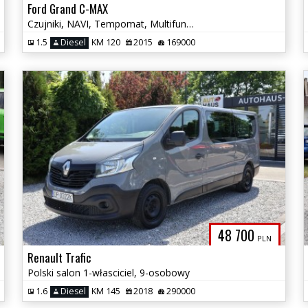
Ford Grand C-MAX
Czujniki, NAVI, Tempomat, Multifunkcja, El. Szyby, Climatronic, 7 Osób
1.5
Diesel
KM 120
2015
169000
48 700
PLN
Renault Trafic
Polski salon 1-własciciel, 9-osobowy
1.6
Diesel
KM 145
2018
290000