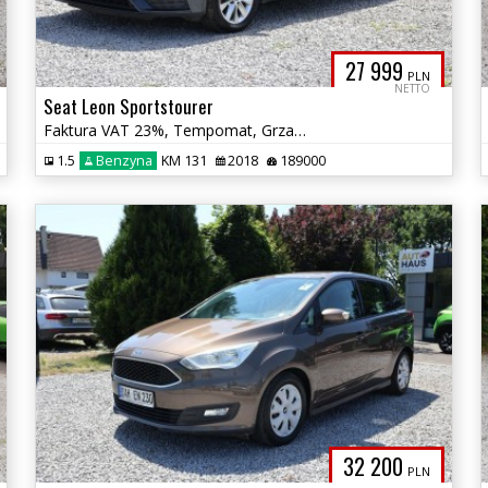
27 999
PLN
NETTO
Seat Leon Sportstourer
Faktura VAT 23%, Tempomat, Grzane Fotele, Multifunkcja, Alu, Zadbany
1.5
Benzyna
KM 131
2018
189000
32 200
PLN