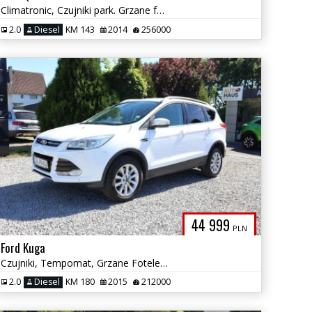
Climatronic, Czujniki park. Grzane fotele, Gwarancja 12 miesięcy
2.0
Diesel
KM 143
2014
256000
44 999
PLN
Ford Kuga
Czujniki, Tempomat, Grzane Fotele, Multifunkcja, Climatroni, Felgi Alu
2.0
Diesel
KM 180
2015
212000