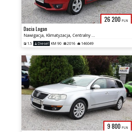
26 200
PLN
Dacia Logan
Nawigacja, Klimatyzacja, Centralny zamek, Tylko 3.5L/100km
1.5
Diesel
KM 90
2016
146049
9 800
PLN