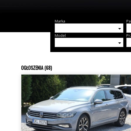
Marka
Pa
Model
Pr
OGŁOSZENIA (68)