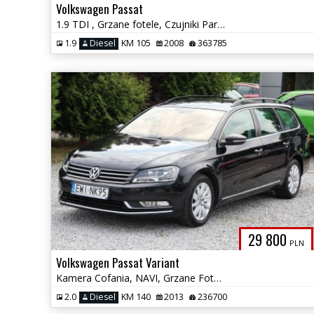
Volkswagen Passat
1.9 TDI , Grzane fotele, Czujniki Parkowania.
1.9
Diesel
KM 105
2008
363785
29 800
PLN
Volkswagen Passat Variant
Kamera Cofania, NAVI, Grzane Fotele, Tempomat, Multifunkcja, Alu
2.0
Diesel
KM 140
2013
236700