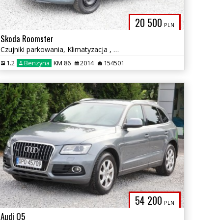
20 500
PLN
Skoda Roomster
Czujniki parkowania, Klimatyzacja , elektryczne szyby.
1.2
Benzyna
KM 86
2014
154501
54 200
PLN
Audi Q5