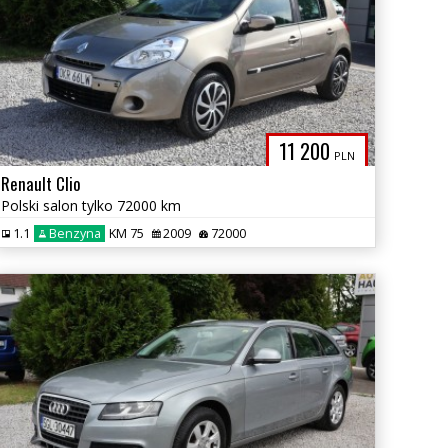
11 200
PLN
Renault Clio
Polski salon tylko 72000 km
1.1
Benzyna
KM 75
2009
72000