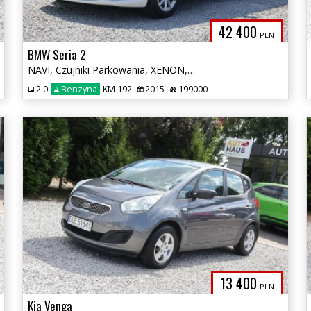
42 400
PLN
BMW Seria 2
NAVI, Czujniki Parkowania, XENON, Tempomat, Multifunkcja, Alu, Zadbany
2.0
Benzyna
KM 192
2015
199000
13 400
PLN
Kia Venga