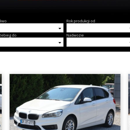
liwo
Rok produkcji od
zebieg do
Nadwozie