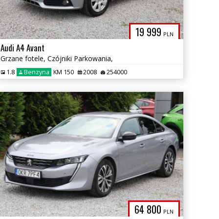
19 999
PLN
Audi A4 Avant
Grzane fotele, Czójniki Parkowania,
1.8
Benzyna
KM 150
2008
254000
64 800
PLN