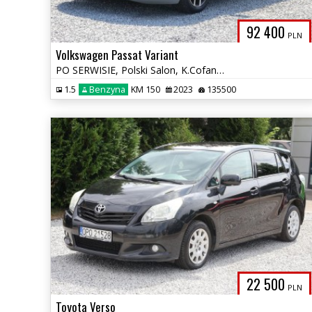
92 400
PLN
Volkswagen Passat Variant
PO SERWISIE, Polski Salon, K.Cofania, Aktywny Tempomat, NAVI, Zadbany
1.5
Benzyna
KM 150
2023
135500
22 500
PLN
Toyota Verso