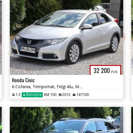
32 200
PLN
Honda Civic
K.Cofania, Tempomat, Felgi Alu, Multif, Climatronic, El.Szyby, Zadbany
1.3
Benzyna
KM 100
2013
147100