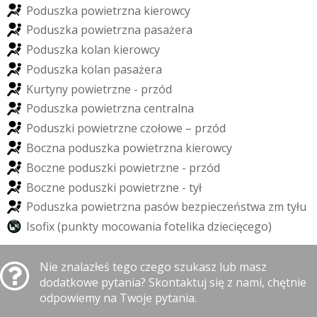
P
o
d
u
s
z
k
a
p
o
w
i
e
t
r
z
n
a
k
i
e
r
o
w
c
y
P
o
d
u
s
z
k
a
p
o
w
i
e
t
r
z
n
a
p
a
s
a
ż
e
r
a
P
o
d
u
s
z
k
a
k
o
l
a
n
k
i
e
r
o
w
c
y
P
o
d
u
s
z
k
a
k
o
l
a
n
p
a
s
a
ż
e
r
a
K
u
r
t
y
n
y
p
o
w
i
e
t
r
z
n
e
-
p
r
z
ó
d
P
o
d
u
s
z
k
a
p
o
w
i
e
t
r
z
n
a
c
e
n
t
r
a
l
n
a
P
o
d
u
s
z
k
i
p
o
w
i
e
t
r
z
n
e
c
z
o
ł
o
w
e
–
p
r
z
ó
d
B
o
c
z
n
a
p
o
d
u
s
z
k
a
p
o
w
i
e
t
r
z
n
a
k
i
e
r
o
w
c
y
B
o
c
z
n
e
p
o
d
u
s
z
k
i
p
o
w
i
e
t
r
z
n
e
-
p
r
z
ó
d
B
o
c
z
n
e
p
o
d
u
s
z
k
i
p
o
w
i
e
t
r
z
n
e
-
t
y
ł
P
o
d
u
s
z
k
a
p
o
w
i
e
t
r
z
n
a
p
a
s
ó
w
b
e
z
p
i
e
c
z
e
ń
s
t
w
a
z
m
t
y
ł
u
I
s
o
f
x
(
p
u
n
k
t
y
m
o
c
o
w
a
n
i
a
f
o
t
e
l
i
k
a
d
z
i
e
c
i
ę
c
e
g
o
)
Nie znalazłeś tego czego szukasz lub masz
dodatkowe pytania? Skontaktuj się z nami, chętnie
odpowiemy na Twoje pytania.