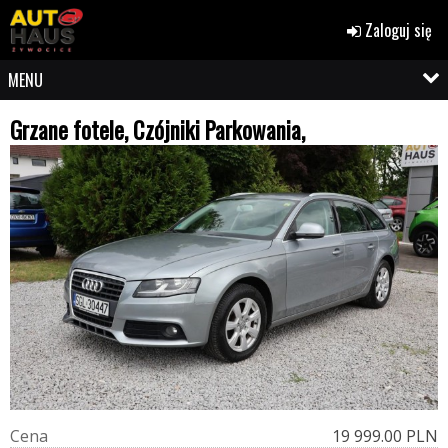
Zaloguj się
MENU
Grzane fotele, Czójniki Parkowania,
C
e
n
a
19 999.00 PLN