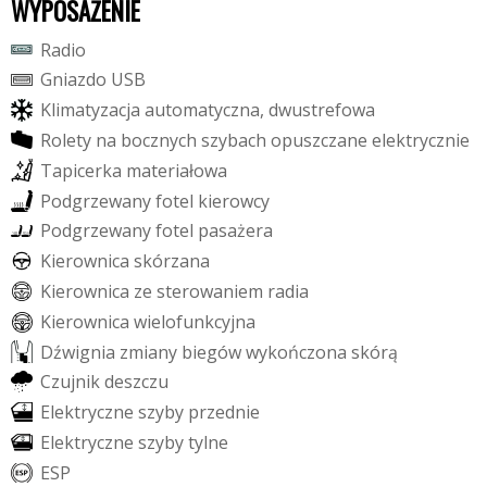
WYPOSAŻENIE
R
a
d
i
o
G
n
i
a
z
d
o
U
S
B
K
l
i
m
a
t
y
z
a
c
j
a
a
u
t
o
m
a
t
y
c
z
n
a
,
d
w
u
s
t
r
e
f
o
w
a
R
o
l
e
t
y
n
a
b
o
c
z
n
y
c
h
s
z
y
b
a
c
h
o
p
u
s
z
c
z
a
n
e
e
l
e
k
t
r
y
c
z
n
i
e
T
a
p
i
c
e
r
k
a
m
a
t
e
r
i
a
ł
o
w
a
P
o
d
g
r
z
e
w
a
n
y
f
o
t
e
l
k
i
e
r
o
w
c
y
P
o
d
g
r
z
e
w
a
n
y
f
o
t
e
l
p
a
s
a
ż
e
r
a
K
i
e
r
o
w
n
i
c
a
s
k
ó
r
z
a
n
a
K
i
e
r
o
w
n
i
c
a
z
e
s
t
e
r
o
w
a
n
i
e
m
r
a
d
i
a
K
i
e
r
o
w
n
i
c
a
w
i
e
l
o
f
u
n
k
c
y
j
n
a
D
ź
w
i
g
n
i
a
z
m
i
a
n
y
b
i
e
g
ó
w
w
y
k
o
ń
c
z
o
n
a
s
k
ó
r
ą
C
z
u
j
n
i
k
d
e
s
z
c
z
u
E
l
e
k
t
r
y
c
z
n
e
s
z
y
b
y
p
r
z
e
d
n
i
e
E
l
e
k
t
r
y
c
z
n
e
s
z
y
b
y
t
y
l
n
e
E
S
P