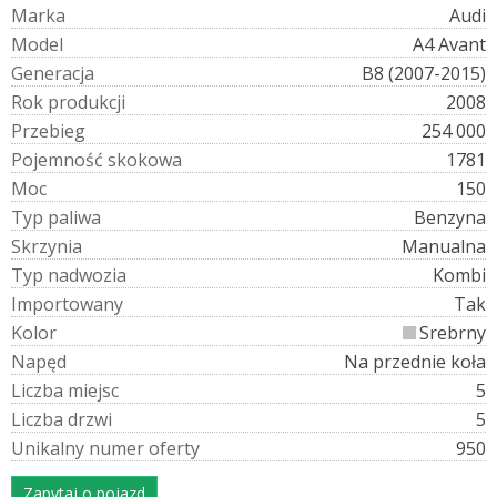
M
a
r
k
a
Audi
M
o
d
e
l
A4 Avant
G
e
n
e
r
a
c
j
a
B8 (2007-2015)
R
o
k
p
r
o
d
u
k
c
j
i
2008
P
r
z
e
b
i
e
g
254 000
P
o
j
e
m
n
o
ś
ć
s
k
o
k
o
w
a
1781
M
o
c
150
T
y
p
p
a
l
i
w
a
Benzyna
S
k
r
z
y
n
i
a
Manualna
T
y
p
n
a
d
w
o
z
i
a
Kombi
I
m
p
o
r
t
o
w
a
n
y
Tak
K
o
l
o
r
Srebrny
N
a
p
ę
d
Na przednie koła
L
i
c
z
b
a
m
i
e
j
s
c
5
L
i
c
z
b
a
d
r
z
w
i
5
U
n
i
k
a
l
n
y
n
u
m
e
r
o
f
e
r
t
y
950
Zapytaj o pojazd