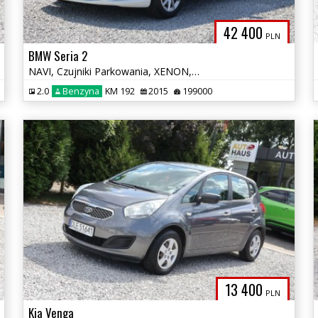
42 400
PLN
BMW Seria 2
NAVI, Czujniki Parkowania, XENON, Tempomat, Multifunkcja, Alu, Zadbany
2.0
Benzyna
KM 192
2015
199000
13 400
PLN
Kia Venga