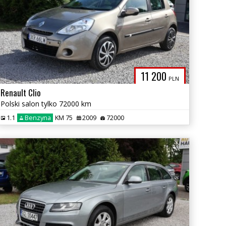
11 200
PLN
Renault Clio
Polski salon tylko 72000 km
1.1
Benzyna
KM 75
2009
72000