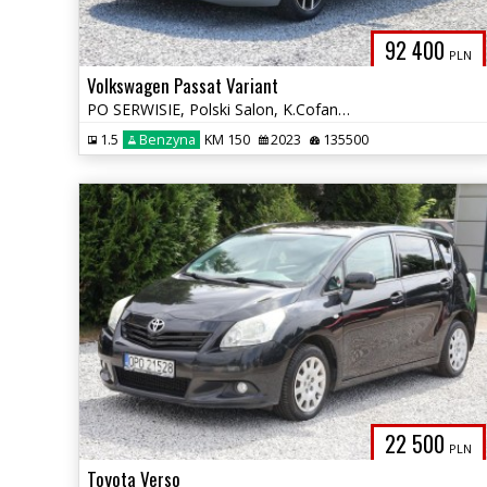
92 400
PLN
Volkswagen Passat Variant
PO SERWISIE, Polski Salon, K.Cofania, Aktywny Tempomat, NAVI, Zadbany
1.5
Benzyna
KM 150
2023
135500
22 500
PLN
Toyota Verso