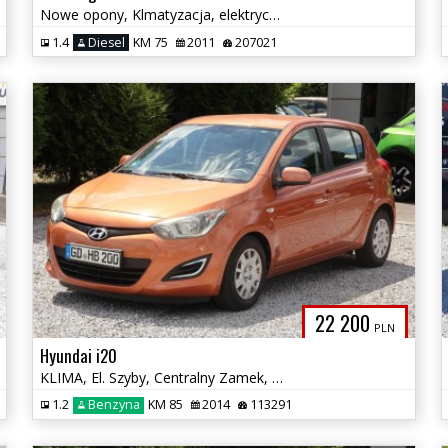
Nowe opony, Klmatyzacja, elektryczne szyby. Niskie spalanie.
1.4
Diesel
KM 75
2011
207021
22 200
PLN
Hyundai i20
KLIMA, El. Szyby, Centralny Zamek, Zadbany, Po Serwisie!
1.2
Benzyna
KM 85
2014
113291