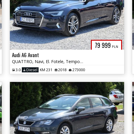
79 999
PLN
Audi A6 Avant
QUATTRO, Navi, El. Fotele, Tempomat Aktywny, WEBASTO, Czyt. Znaków
3.0
Diesel
KM 231
2018
273000