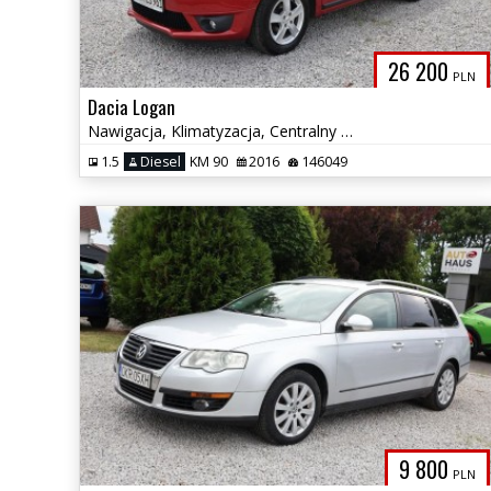
26 200
PLN
Dacia Logan
Nawigacja, Klimatyzacja, Centralny zamek, Tylko 3.5L/100km
1.5
Diesel
KM 90
2016
146049
9 800
PLN