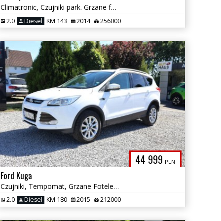
Climatronic, Czujniki park. Grzane fotele, Gwarancja 12 miesięcy
2.0
Diesel
KM 143
2014
256000
44 999
PLN
Ford Kuga
Czujniki, Tempomat, Grzane Fotele, Multifunkcja, Climatroni, Felgi Alu
2.0
Diesel
KM 180
2015
212000