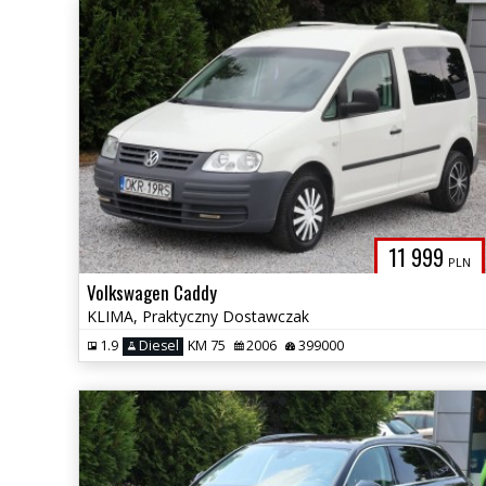
11 999
PLN
Volkswagen Caddy
KLIMA, Praktyczny Dostawczak
1.9
Diesel
KM 75
2006
399000