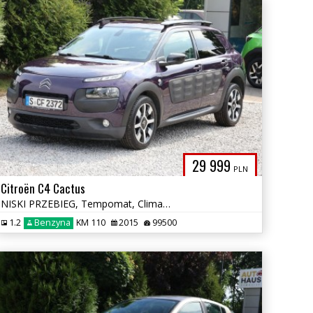
29 999
PLN
Citroën C4 Cactus
NISKI PRZEBIEG, Tempomat, Climatronic, Multifunkcja, Alu, Czujniki
1.2
Benzyna
KM 110
2015
99500