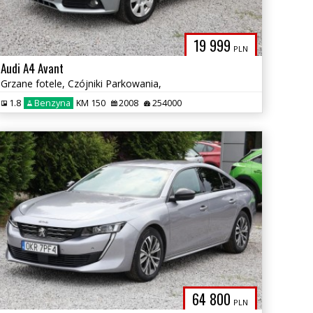
19 999
PLN
Audi A4 Avant
Grzane fotele, Czójniki Parkowania,
1.8
Benzyna
KM 150
2008
254000
64 800
PLN