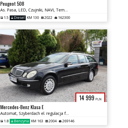
Peugeot 508
As. Pasa, LED, Czujniki, NAVI, Tempomat, Alu, Multifunkcja, Zadbany
1.5
Diesel
KM 130
2022
162300
14 999
PLN
Mercedes-Benz Klasa E
Automat, Szyberdach el. regulacja foteli, El. klapa bagażnika...
1.8
Benzyna
KM 163
2004
269146