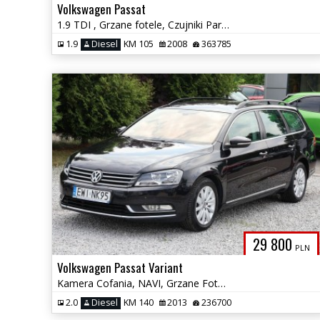
Volkswagen Passat
1.9 TDI , Grzane fotele, Czujniki Parkowania.
1.9
Diesel
KM 105
2008
363785
29 800
PLN
Volkswagen Passat Variant
Kamera Cofania, NAVI, Grzane Fotele, Tempomat, Multifunkcja, Alu
2.0
Diesel
KM 140
2013
236700