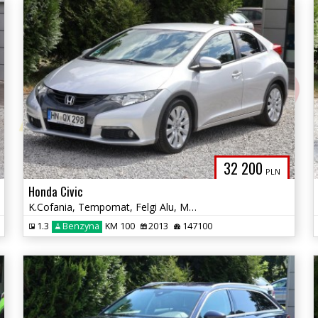
32 200
PLN
Honda Civic
K.Cofania, Tempomat, Felgi Alu, Multif, Climatronic, El.Szyby, Zadbany
1.3
Benzyna
KM 100
2013
147100