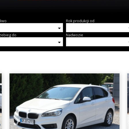
liwo
Rok produkcji od
zebieg do
Nadwozie