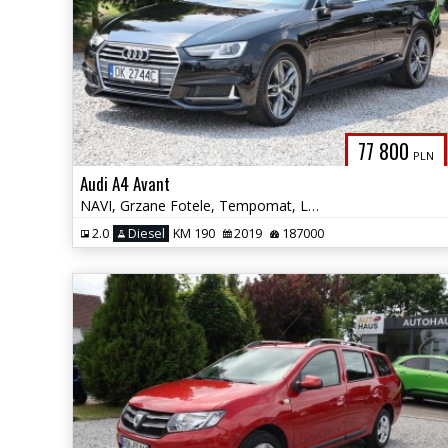
77 800
PLN
Audi A4 Avant
NAVI, Grzane Fotele, Tempomat, LED, Felgi Alu, Skóra, Czujniki Parkowa
2.0
Diesel
KM 190
2019
187000