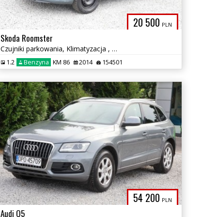
20 500
PLN
Skoda Roomster
Czujniki parkowania, Klimatyzacja , elektryczne szyby.
1.2
Benzyna
KM 86
2014
154501
54 200
PLN
Audi Q5