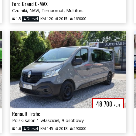
Ford Grand C-MAX
Czujniki, NAVI, Tempomat, Multifunkcja, El. Szyby, Climatronic, 7 Osób
1.5
Diesel
KM 120
2015
169000
48 700
PLN
Renault Trafic
Polski salon 1-własciciel, 9-osobowy
1.6
Diesel
KM 145
2018
290000