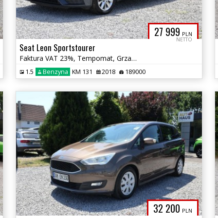
27 999
PLN
NETTO
Seat Leon Sportstourer
Faktura VAT 23%, Tempomat, Grzane Fotele, Multifunkcja, Alu, Zadbany
1.5
Benzyna
KM 131
2018
189000
32 200
PLN