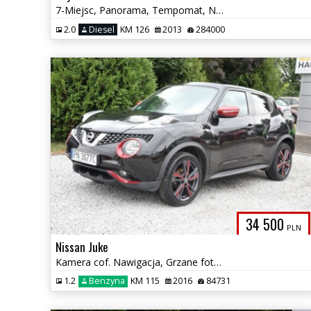
7-Miejsc, Panorama, Tempomat, Nawigacja, Grzane fotele, SERWIS.
2.0
Diesel
KM 126
2013
284000
34 500
PLN
Nissan Juke
Kamera cof. Nawigacja, Grzane fotele, Tempomat, Tapicerka, alcantara
1.2
Benzyna
KM 115
2016
84731