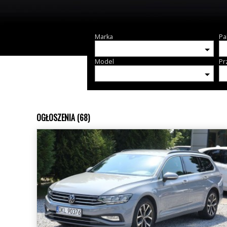
Marka
Pa
Model
Pr
OGŁOSZENIA (68)