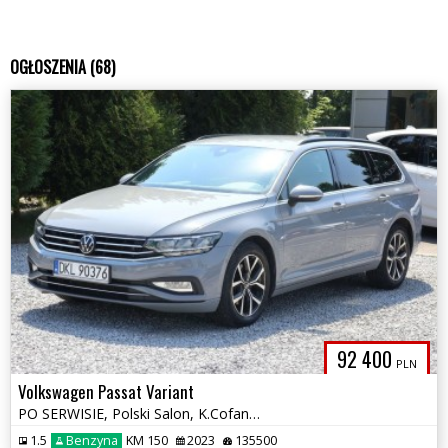
OGŁOSZENIA (68)
92 400
PLN
Volkswagen Passat Variant
PO SERWISIE, Polski Salon, K.Cofania, Aktywny Tempomat, NAVI, Zadbany
1.5
Benzyna
KM 150
2023
135500