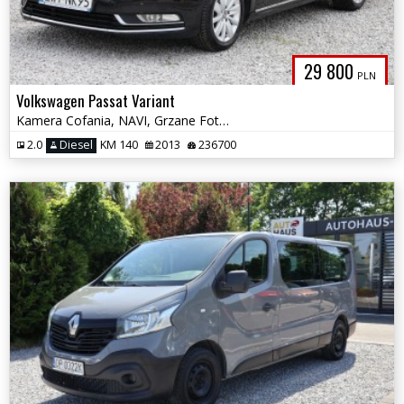
29 800
PLN
Volkswagen Passat Variant
Kamera Cofania, NAVI, Grzane Fotele, Tempomat, Multifunkcja, Alu
2.0
Diesel
KM 140
2013
236700