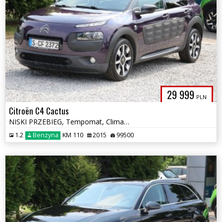
29 999
PLN
Citroën C4 Cactus
NISKI PRZEBIEG, Tempomat, Climatronic, Multifunkcja, Alu, Czujniki
1.2
Benzyna
KM 110
2015
99500