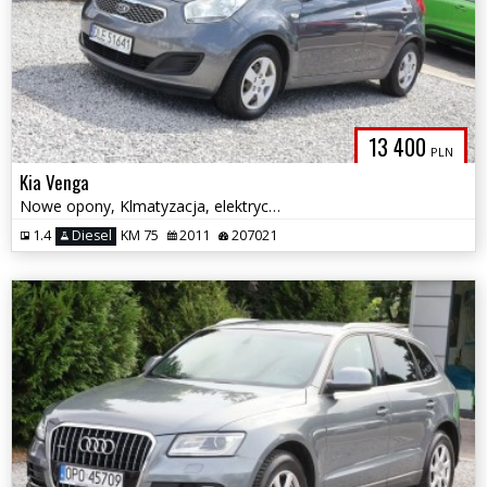
13 400
PLN
Kia Venga
Nowe opony, Klmatyzacja, elektryczne szyby. Niskie spalanie.
1.4
Diesel
KM 75
2011
207021