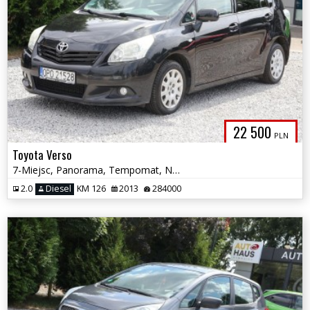
22 500
PLN
Toyota Verso
7-Miejsc, Panorama, Tempomat, Nawigacja, Grzane fotele, SERWIS.
2.0
Diesel
KM 126
2013
284000