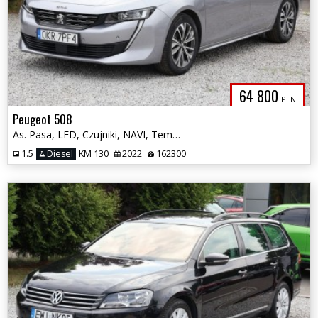
64 800
PLN
Peugeot 508
As. Pasa, LED, Czujniki, NAVI, Tempomat, Alu, Multifunkcja, Zadbany
1.5
Diesel
KM 130
2022
162300