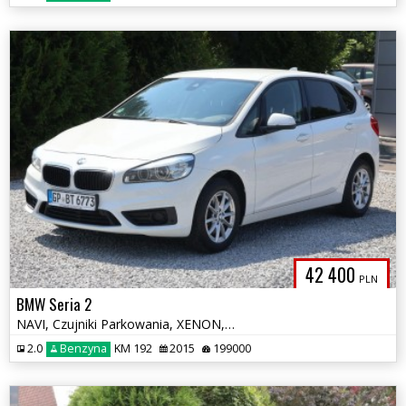
42 400
PLN
BMW Seria 2
NAVI, Czujniki Parkowania, XENON, Tempomat, Multifunkcja, Alu, Zadbany
2.0
Benzyna
KM 192
2015
199000