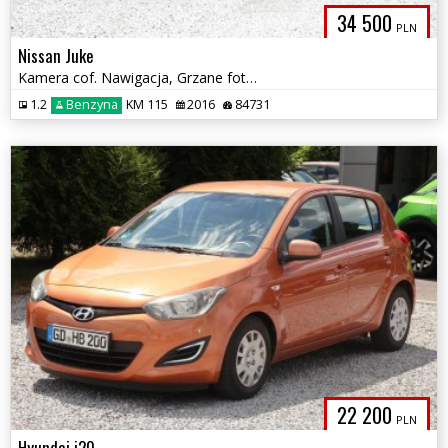
34 500
PLN
Nissan Juke
Kamera cof. Nawigacja, Grzane fotele, Tempomat, Tapicerka, alcantara
1.2
Benzyna
KM 115
2016
84731
22 200
PLN
Hyundai i20