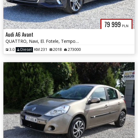
79 999
PLN
Audi A6 Avant
QUATTRO, Navi, El. Fotele, Tempomat Aktywny, WEBASTO, Czyt. Znaków
3.0
Diesel
KM 231
2018
273000