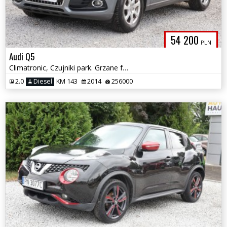
54 200
PLN
Audi Q5
Climatronic, Czujniki park. Grzane fotele, Gwarancja 12 miesięcy
2.0
Diesel
KM 143
2014
256000