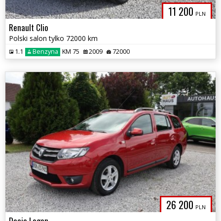
11 200
PLN
Renault Clio
Polski salon tylko 72000 km
1.1
Benzyna
KM 75
2009
72000
26 200
PLN
Dacia Logan