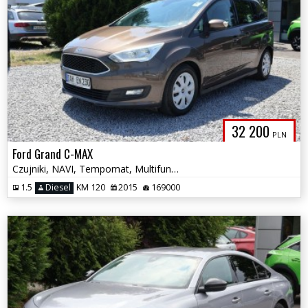
32 200
PLN
Ford Grand C-MAX
Czujniki, NAVI, Tempomat, Multifunkcja, El. Szyby, Climatronic, 7 Osób
1.5
Diesel
KM 120
2015
169000