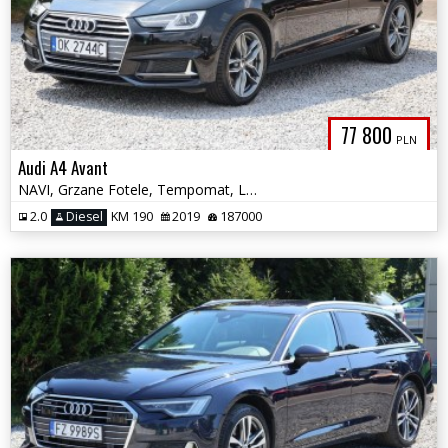
77 800
PLN
Audi A4 Avant
NAVI, Grzane Fotele, Tempomat, LED, Felgi Alu, Skóra, Czujniki Parkowa
2.0
Diesel
KM 190
2019
187000