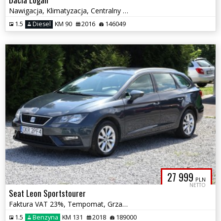
Nawigacja, Klimatyzacja, Centralny zamek, Tylko 3.5L/100km
1.5
Diesel
KM 90
2016
146049
27 999
PLN
NETTO
Seat Leon Sportstourer
Faktura VAT 23%, Tempomat, Grzane Fotele, Multifunkcja, Alu, Zadbany
1.5
Benzyna
KM 131
2018
189000