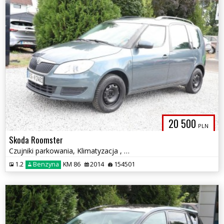
20 500
PLN
Skoda Roomster
Czujniki parkowania, Klimatyzacja , elektryczne szyby.
1.2
Benzyna
KM 86
2014
154501