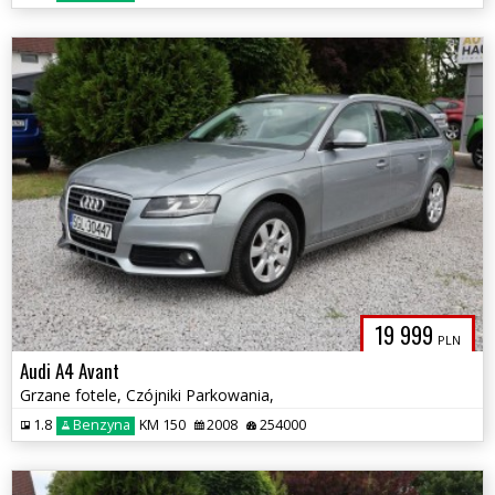
19 999
PLN
Audi A4 Avant
Grzane fotele, Czójniki Parkowania,
1.8
Benzyna
KM 150
2008
254000