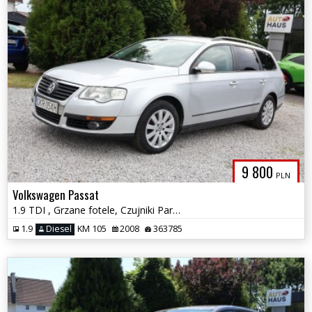
9 800
PLN
Volkswagen Passat
1.9 TDI , Grzane fotele, Czujniki Parkowania.
1.9
Diesel
KM 105
2008
363785