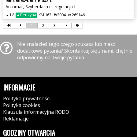
Automat, Szyberdach el. regulacja foteli, El. klapa bagażnika...
1.8
Benzyna
KM 163
2004
269146
1
2
3
Nie znalazłeś tego czego szukasz lub masz
dodatkowe pytania? Skontaktuj się z nami, chętnie
odpowiemy na Twoje pytania.
INFORMACJE
Polityka prywatności
Polityka cookies
Klauzula informacyjna RODO
Reklamacje
GODZINY OTWARCIA