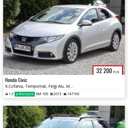
32 200
PLN
Honda Civic
K.Cofania, Tempomat, Felgi Alu, Multif, Climatronic, El.Szyby, Zadbany
1.3
Benzyna
KM 100
2013
147100