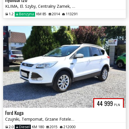
KLIMA, El. Szyby, Centralny Zamek, Zadbany, Po Serwisie!
1.2
Benzyna
KM 85
2014
113291
44 999
PLN
Ford Kuga
Czujniki, Tempomat, Grzane Fotele, Multifunkcja, Climatroni, Felgi Alu
2.0
Diesel
KM 180
2015
212000