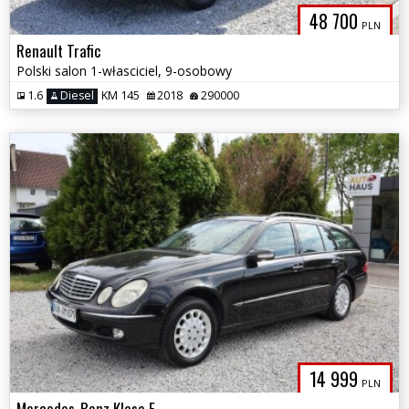
48 700
PLN
Renault Trafic
Polski salon 1-własciciel, 9-osobowy
1.6
Diesel
KM 145
2018
290000
14 999
PLN
Mercedes-Benz Klasa E