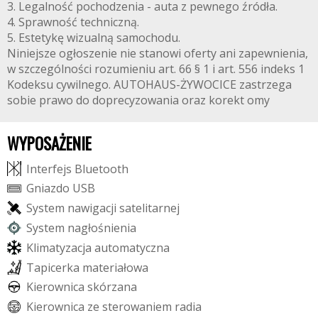
3. Legalność pochodzenia - auta z pewnego źródła.
4. Sprawność techniczną.
5. Estetykę wizualną samochodu.
Niniejsze ogłoszenie nie stanowi oferty ani zapewnienia,
w szczególności rozumieniu art. 66 § 1 i art. 556 indeks 1
Kodeksu cywilnego. AUTOHAUS-ŻYWOCICE zastrzega
sobie prawo do doprecyzowania oraz korekt omy
WYPOSAŻENIE
I
n
t
e
r
f
e
j
s
B
l
u
e
t
o
o
t
h
G
n
i
a
z
d
o
U
S
B
S
y
s
t
e
m
n
a
w
i
g
a
c
j
i
s
a
t
e
l
i
t
a
r
n
e
j
S
y
s
t
e
m
n
a
g
ł
o
ś
n
i
e
n
i
a
K
l
i
m
a
t
y
z
a
c
j
a
a
u
t
o
m
a
t
y
c
z
n
a
T
a
p
i
c
e
r
k
a
m
a
t
e
r
i
a
ł
o
w
a
K
i
e
r
o
w
n
i
c
a
s
k
ó
r
z
a
n
a
K
i
e
r
o
w
n
i
c
a
z
e
s
t
e
r
o
w
a
n
i
e
m
r
a
d
i
a