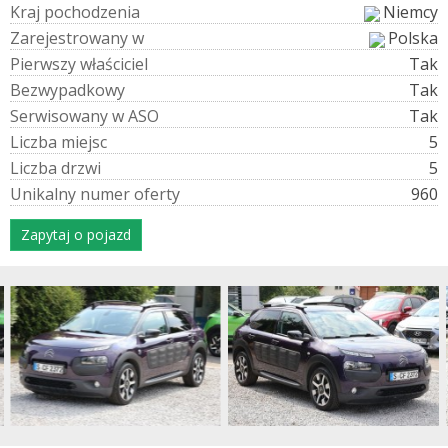
K
r
a
j
p
o
c
h
o
d
z
e
n
i
a
Niemcy
Z
a
r
e
j
e
s
t
r
o
w
a
n
y
w
Polska
P
i
e
r
w
s
z
y
w
ł
a
ś
c
i
c
i
e
l
Tak
B
e
z
w
y
p
a
d
k
o
w
y
Tak
S
e
r
w
i
s
o
w
a
n
y
w
A
S
O
Tak
L
i
c
z
b
a
m
i
e
j
s
c
5
L
i
c
z
b
a
d
r
z
w
i
5
U
n
i
k
a
l
n
y
n
u
m
e
r
o
f
e
r
t
y
960
Zapytaj o pojazd