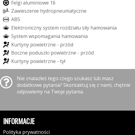
F
e
l
g
i
a
l
u
m
i
n
i
o
w
e
1
6
Z
a
w
i
e
s
z
e
n
i
e
h
y
d
r
o
p
n
e
u
m
a
t
y
c
z
n
e
A
B
S
E
l
e
k
t
r
o
n
i
c
z
n
y
s
y
s
t
e
m
r
o
z
d
z
i
a
ł
u
s
i
ł
y
h
a
m
o
w
a
n
i
a
S
y
s
t
e
m
w
s
p
o
m
a
g
a
n
i
a
h
a
m
o
w
a
n
i
a
K
u
r
t
y
n
y
p
o
w
i
e
t
r
z
n
e
-
p
r
z
ó
d
B
o
c
z
n
e
p
o
d
u
s
z
k
i
p
o
w
i
e
t
r
z
n
e
-
p
r
z
ó
d
K
u
r
t
y
n
y
p
o
w
i
e
t
r
z
n
e
-
t
y
ł
Nie znalazłeś tego czego szukasz lub masz
dodatkowe pytania? Skontaktuj się z nami, chętnie
odpowiemy na Twoje pytania.
INFORMACJE
Polityka prywatności