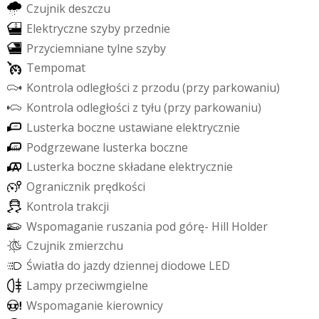
C
z
u
j
n
i
k
d
e
s
z
c
z
u
E
l
e
k
t
r
y
c
z
n
e
s
z
y
b
y
p
r
z
e
d
n
i
e
P
r
z
y
c
i
e
m
n
i
a
n
e
t
y
l
n
e
s
z
y
b
y
T
e
m
p
o
m
a
t
K
o
n
t
r
o
l
a
o
d
l
e
g
ł
o
ś
c
i
z
p
r
z
o
d
u
(
p
r
z
y
p
a
r
k
o
w
a
n
i
u
)
K
o
n
t
r
o
l
a
o
d
l
e
g
ł
o
ś
c
i
z
t
y
ł
u
(
p
r
z
y
p
a
r
k
o
w
a
n
i
u
)
L
u
s
t
e
r
k
a
b
o
c
z
n
e
u
s
t
a
w
i
a
n
e
e
l
e
k
t
r
y
c
z
n
i
e
P
o
d
g
r
z
e
w
a
n
e
l
u
s
t
e
r
k
a
b
o
c
z
n
e
L
u
s
t
e
r
k
a
b
o
c
z
n
e
s
k
ł
a
d
a
n
e
e
l
e
k
t
r
y
c
z
n
i
e
O
g
r
a
n
i
c
z
n
i
k
p
r
ę
d
k
o
ś
c
i
K
o
n
t
r
o
l
a
t
r
a
k
c
j
i
W
s
p
o
m
a
g
a
n
i
e
r
u
s
z
a
n
i
a
p
o
d
g
ó
r
ę
-
H
i
l
l
H
o
l
d
e
r
C
z
u
j
n
i
k
z
m
i
e
r
z
c
h
u
Ś
w
i
a
t
ł
a
d
o
j
a
z
d
y
d
z
i
e
n
n
e
j
d
i
o
d
o
w
e
L
E
D
L
a
m
p
y
p
r
z
e
c
i
w
m
g
i
e
l
n
e
W
s
p
o
m
a
g
a
n
i
e
k
i
e
r
o
w
n
i
c
y