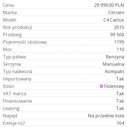
C
e
n
a
29 999.00 PLN
M
a
r
k
a
Citroën
M
o
d
e
l
C4 Cactus
R
o
k
p
r
o
d
u
k
c
j
i
2015
P
r
z
e
b
i
e
g
99 500
P
o
j
e
m
n
o
ś
ć
s
k
o
k
o
w
a
1199
M
o
c
110
T
y
p
p
a
l
i
w
a
Benzyna
S
k
r
z
y
n
i
a
Manualna
T
y
p
n
a
d
w
o
z
i
a
Kompakt
I
m
p
o
r
t
o
w
a
n
y
Tak
K
o
l
o
r
Fioletowy
V
A
T
m
a
r
ż
a
Tak
F
i
n
a
n
s
o
w
a
n
i
e
Tak
L
e
a
s
i
n
g
Tak
N
a
p
ę
d
Na przednie koła
E
m
i
s
j
a
c
o
2
104